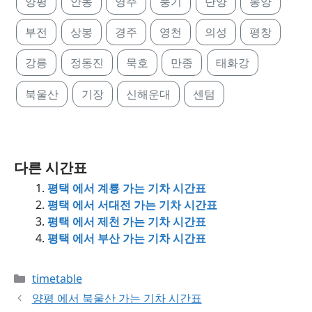
양평
안동
영주
풍기
단양
봉양
부전
상봉
경주
영천
의성
평창
강릉
정동진
묵호
만종
태화강
북울산
기장
신해운대
센텀
다른 시간표
평택 에서 계룡 가는 기차 시간표
평택 에서 서대전 가는 기차 시간표
평택 에서 제천 가는 기차 시간표
평택 에서 부산 가는 기차 시간표
Categories
timetable
양평 에서 북울산 가는 기차 시간표