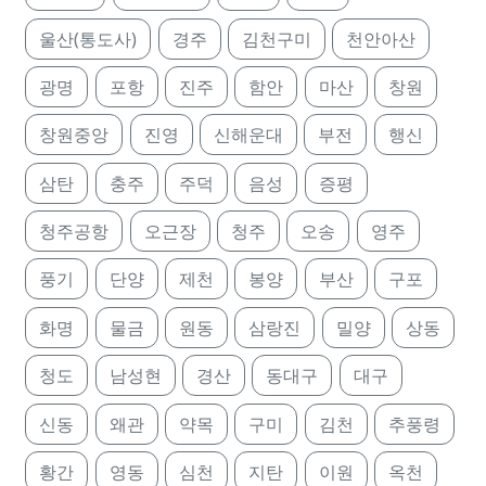
울산(통도사)
경주
김천구미
천안아산
광명
포항
진주
함안
마산
창원
창원중앙
진영
신해운대
부전
행신
삼탄
충주
주덕
음성
증평
청주공항
오근장
청주
오송
영주
풍기
단양
제천
봉양
부산
구포
화명
물금
원동
삼랑진
밀양
상동
청도
남성현
경산
동대구
대구
신동
왜관
약목
구미
김천
추풍령
황간
영동
심천
지탄
이원
옥천