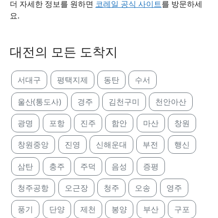
더 자세한 정보를 원하면
코레일 공식 사이트
를 방문하세
요.
대전의 모든 도착지
서대구
평택지제
동탄
수서
울산(통도사)
경주
김천구미
천안아산
광명
포항
진주
함안
마산
창원
창원중앙
진영
신해운대
부전
행신
삼탄
충주
주덕
음성
증평
청주공항
오근장
청주
오송
영주
풍기
단양
제천
봉양
부산
구포