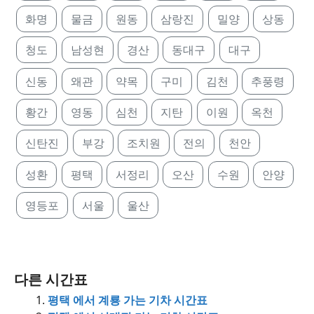
화명
물금
원동
삼랑진
밀양
상동
청도
남성현
경산
동대구
대구
신동
왜관
약목
구미
김천
추풍령
황간
영동
심천
지탄
이원
옥천
신탄진
부강
조치원
전의
천안
성환
평택
서정리
오산
수원
안양
영등포
서울
울산
다른 시간표
평택 에서 계룡 가는 기차 시간표