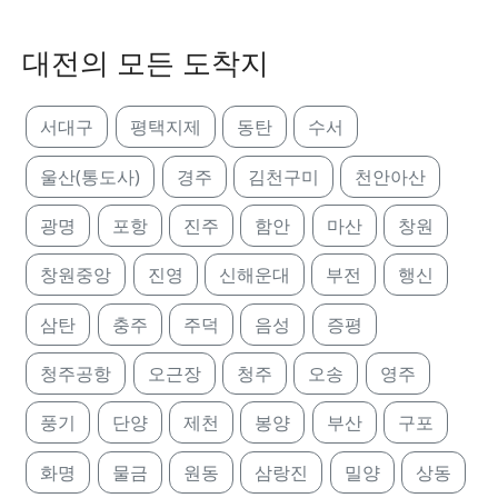
대전의 모든 도착지
서대구
평택지제
동탄
수서
울산(통도사)
경주
김천구미
천안아산
광명
포항
진주
함안
마산
창원
창원중앙
진영
신해운대
부전
행신
삼탄
충주
주덕
음성
증평
청주공항
오근장
청주
오송
영주
풍기
단양
제천
봉양
부산
구포
화명
물금
원동
삼랑진
밀양
상동