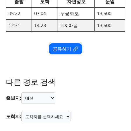
출발
도착
차편정보
운임
05:22
07:04
무궁화호
13,500
12:31
14:23
ITX-마음
13,500
공유하기 🔗
다른 경로 검색
출발지:
도착지: