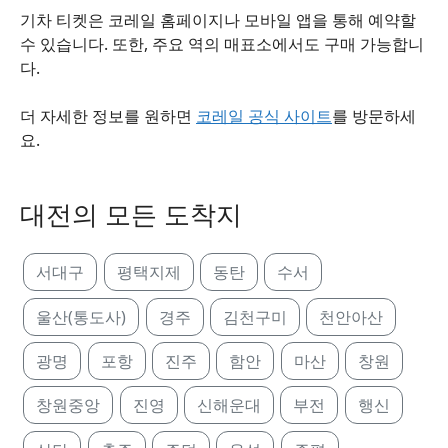
기차 티켓은 코레일 홈페이지나 모바일 앱을 통해 예약할
수 있습니다. 또한, 주요 역의 매표소에서도 구매 가능합니
다.
더 자세한 정보를 원하면
코레일 공식 사이트
를 방문하세
요.
대전의 모든 도착지
서대구
평택지제
동탄
수서
울산(통도사)
경주
김천구미
천안아산
광명
포항
진주
함안
마산
창원
창원중앙
진영
신해운대
부전
행신