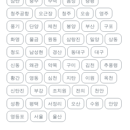
삼탄
충주
주덕
음성
증평
청주공항
오근장
청주
오송
영주
풍기
단양
제천
봉양
부산
구포
화명
물금
원동
삼랑진
밀양
상동
청도
남성현
경산
동대구
대구
신동
왜관
약목
구미
김천
추풍령
황간
영동
심천
지탄
이원
옥천
신탄진
부강
조치원
전의
천안
성환
평택
서정리
오산
수원
안양
영등포
서울
울산