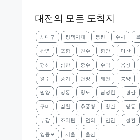
대전의 모든 도착지
서대구
평택지제
동탄
수서
울
광명
포항
진주
함안
마산
행신
삼탄
충주
주덕
음성
영주
풍기
단양
제천
봉양
밀양
상동
청도
남성현
경산
구미
김천
추풍령
황간
영동
부강
조치원
전의
천안
성환
영등포
서울
울산