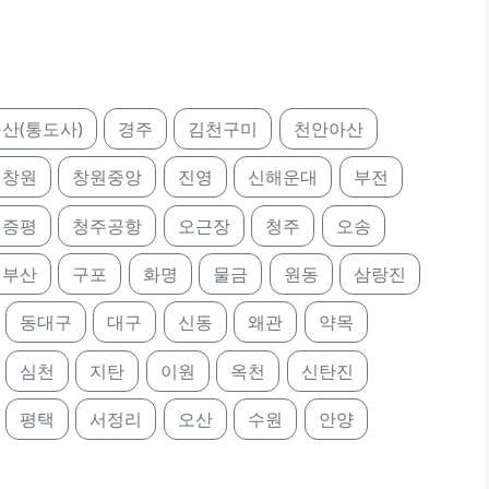
산(통도사)
경주
김천구미
천안아산
창원
창원중앙
진영
신해운대
부전
증평
청주공항
오근장
청주
오송
부산
구포
화명
물금
원동
삼랑진
동대구
대구
신동
왜관
약목
심천
지탄
이원
옥천
신탄진
평택
서정리
오산
수원
안양