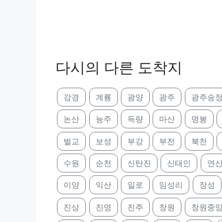
다시의 다른 도착지
강경
계룡
광양
광주
광주송
논산
능주
득량
마산
명봉
벌교
보성
부강
부전
북천
수원
순천
신탄진
신태인
연
이양
익산
일로
임성리
장성
진상
진영
진주
창원
창원중