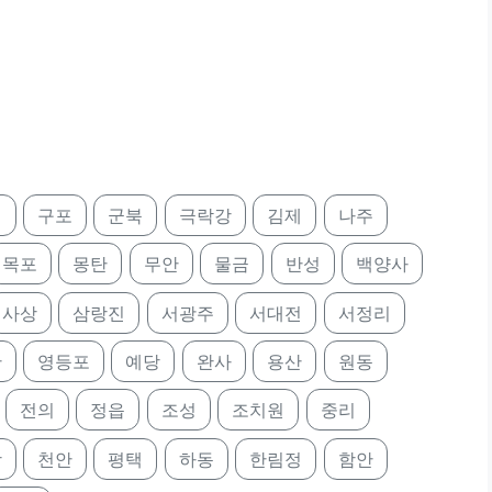
정
구포
군북
극락강
김제
나주
목포
몽탄
무안
물금
반성
백양사
사상
삼랑진
서광주
서대전
서정리
산
영등포
예당
완사
용산
원동
전의
정읍
조성
조치원
중리
앙
천안
평택
하동
한림정
함안