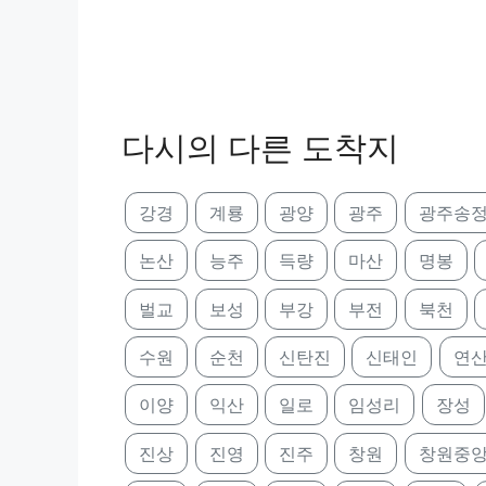
다시의 다른 도착지
강경
계룡
광양
광주
광주송
논산
능주
득량
마산
명봉
벌교
보성
부강
부전
북천
수원
순천
신탄진
신태인
연
이양
익산
일로
임성리
장성
진상
진영
진주
창원
창원중