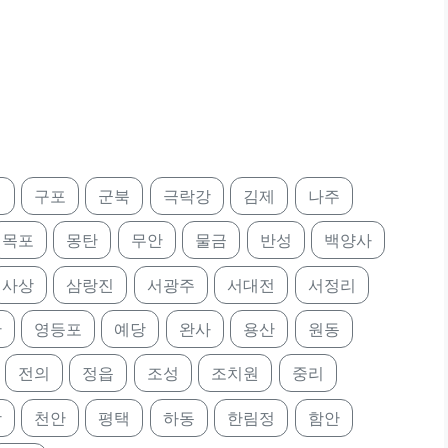
정
구포
군북
극락강
김제
나주
목포
몽탄
무안
물금
반성
백양사
사상
삼랑진
서광주
서대전
서정리
산
영등포
예당
완사
용산
원동
전의
정읍
조성
조치원
중리
앙
천안
평택
하동
한림정
함안