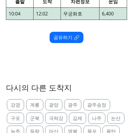
출발
도착
차편정보
운임
10:04
12:02
무궁화호
6,400
공유하기 🔗
다시의 다른 도착지
강경
계룡
광양
광주
광주송정
구포
군북
극락강
김제
나주
논산
능주
득량
마산
명봉
목포
몽탄