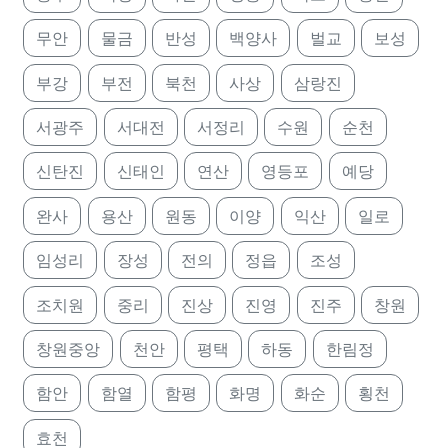
무안
물금
반성
백양사
벌교
보성
부강
부전
북천
사상
삼랑진
서광주
서대전
서정리
수원
순천
신탄진
신태인
연산
영등포
예당
완사
용산
원동
이양
익산
일로
임성리
장성
전의
정읍
조성
조치원
중리
진상
진영
진주
창원
창원중앙
천안
평택
하동
한림정
함안
함열
함평
화명
화순
횡천
효천