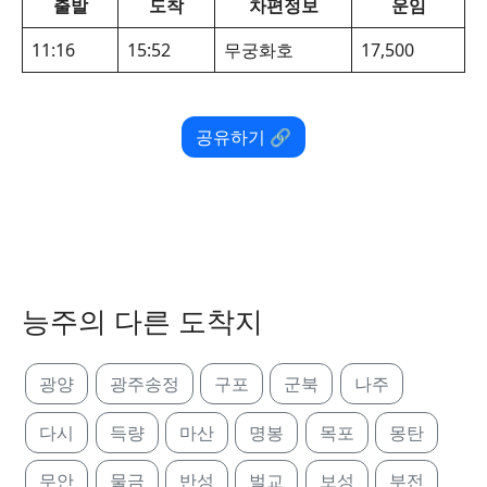
출발
도착
차편정보
운임
11:16
15:52
무궁화호
17,500
공유하기 🔗
능주의 다른 도착지
광양
광주송정
구포
군북
나주
다시
득량
마산
명봉
목포
몽탄
무안
물금
반성
벌교
보성
부전