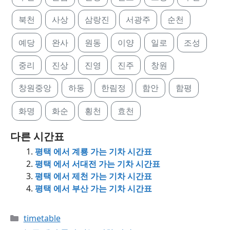
북천
사상
삼랑진
서광주
순천
예당
완사
원동
이양
일로
조성
중리
진상
진영
진주
창원
창원중앙
하동
한림정
함안
함평
화명
화순
횡천
효천
다른 시간표
평택 에서 계룡 가는 기차 시간표
평택 에서 서대전 가는 기차 시간표
평택 에서 제천 가는 기차 시간표
평택 에서 부산 가는 기차 시간표
Categories
timetable