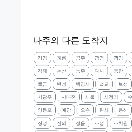
나주의 다른 도착지
강경
계룡
공주
광명
광양
김제
논산
능주
다시
동탄
물금
반성
백양사
벌교
보성
서광주
서대전
서울
서정리
영등포
예당
오송
완사
용산
장성
전의
정읍
조성
조치원