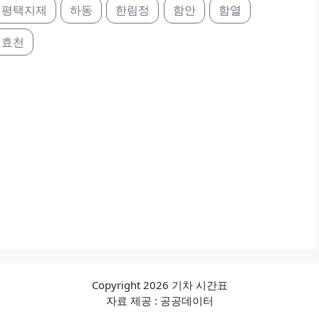
평택지제
하동
한림정
함안
함열
효천
Copyright 2026 기차 시간표
자료 제공 : 공공데이터