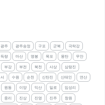
광주
광주송정
구포
군북
극락강
득량
마산
명봉
목포
몽탄
무안
부강
부전
북천
사상
삼랑진
수서
수원
순천
신탄진
신태인
연산
원동
이양
익산
일로
임성리
중리
진상
진영
진주
창원