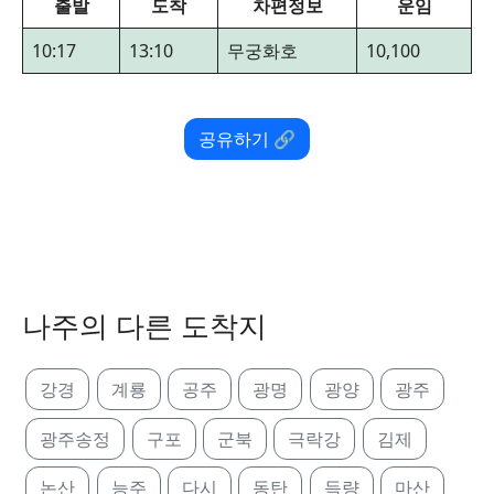
출발
도착
차편정보
운임
10:17
13:10
무궁화호
10,100
공유하기 🔗
나주의 다른 도착지
강경
계룡
공주
광명
광양
광주
광주송정
구포
군북
극락강
김제
논산
능주
다시
동탄
득량
마산