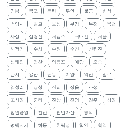
명봉
목포
몽탄
무안
물금
반성
백양사
벌교
보성
부강
부전
북천
사상
삼랑진
서광주
서대전
서울
서정리
수서
수원
순천
신탄진
신태인
연산
영등포
예당
오송
완사
용산
원동
이양
익산
일로
임성리
장성
전의
정읍
조성
조치원
중리
진상
진영
진주
창원
창원중앙
천안
천안아산
평택
평택지제
하동
한림정
함안
함열