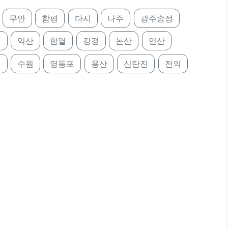
무안
함평
다시
나주
광주송정
제
익산
함열
강경
논산
연산
택
수원
영등포
용산
신탄진
전의