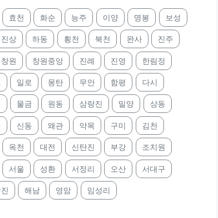
효천
화순
능주
이양
명봉
보성
진상
하동
횡천
북천
완사
진주
창원
창원중앙
진례
진영
한림정
포
일로
몽탄
무안
함평
다시
명
물금
원동
삼랑진
밀양
상동
구
신동
왜관
약목
구미
김천
옥천
대전
신탄진
부강
조치원
서울
성환
서정리
오산
서대구
강진
해남
영암
임성리