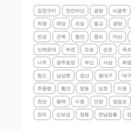
김천구미
천안아산
광명
서광주
득량
예당
조성
벌교
광양
반성
군북
함안
중리
마산
신해운대
부전
오송
순천
목
나주
광주송정
부산
사상
화
청도
남성현
경산
동대구
대
추풍령
황간
영동
심천
이원
천안
평택
수원
안양
영등포
전의
신보성
장동
전남장흥