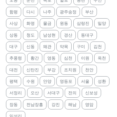
오송
순천
목포
일로
몽탄
무안
함평
다시
나주
광주송정
부산
사상
화명
물금
원동
삼랑진
밀양
상동
청도
남성현
경산
동대구
대구
신동
왜관
약목
구미
김천
추풍령
황간
영동
심천
이원
옥천
대전
신탄진
부강
조치원
천안
평택
수원
안양
영등포
서울
성환
서정리
오산
서대구
전의
신보성
장동
전남장흥
강진
해남
영암
임성리