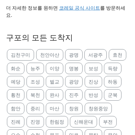
더 자세한 정보를 원하면
코레일 공식 사이트
를 방문하세
요.
구포의 모든 도착지
김천구미
천안아산
광명
서광주
효천
화순
능주
이양
명봉
보성
득량
예당
조성
벌교
광양
진상
하동
횡천
북천
완사
진주
반성
군북
함안
중리
마산
창원
창원중앙
진례
진영
한림정
신해운대
부전