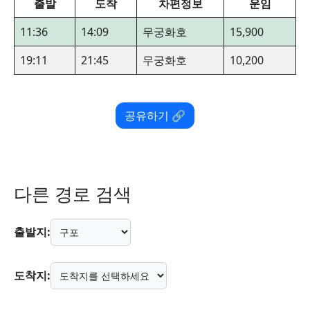
출발
도착
차편정보
운임
11:36
14:09
무궁화호
15,900
19:11
21:45
무궁화호
10,200
공유하기 🔗
다른 경로 검색
출발지:
도착지: