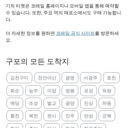
기차 티켓은 코레일 홈페이지나 모바일 앱을 통해 예약할
수 있습니다. 또한, 주요 역의 매표소에서도 구매 가능합니
다.
더 자세한 정보를 원하면
코레일 공식 사이트
를 방문하세
요.
구포의 모든 도착지
김천구미
천안아산
광명
서광주
효천
화순
능주
이양
명봉
보성
득량
예당
조성
벌교
광양
진상
하동
횡천
북천
완사
진주
반성
군북