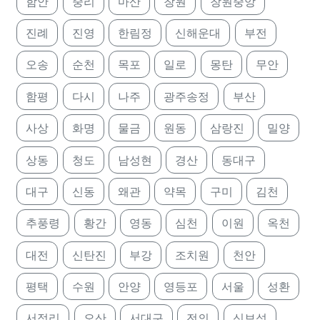
함안
중리
마산
창원
창원중앙
진례
진영
한림정
신해운대
부전
오송
순천
목포
일로
몽탄
무안
함평
다시
나주
광주송정
부산
사상
화명
물금
원동
삼랑진
밀양
상동
청도
남성현
경산
동대구
대구
신동
왜관
약목
구미
김천
추풍령
황간
영동
심천
이원
옥천
대전
신탄진
부강
조치원
천안
평택
수원
안양
영등포
서울
성환
서정리
오산
서대구
전의
신보성