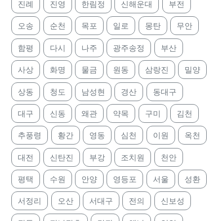
진례
진영
한림정
신해운대
부전
오송
순천
목포
일로
몽탄
무안
함평
다시
나주
광주송정
부산
사상
화명
물금
원동
삼랑진
밀양
상동
청도
남성현
경산
동대구
대구
신동
왜관
약목
구미
김천
추풍령
황간
영동
심천
이원
옥천
대전
신탄진
부강
조치원
천안
평택
수원
안양
영등포
서울
성환
서정리
오산
서대구
전의
신보성