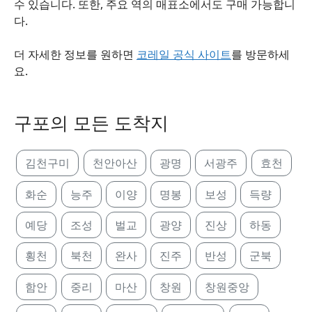
수 있습니다. 또한, 주요 역의 매표소에서도 구매 가능합니
다.
더 자세한 정보를 원하면
코레일 공식 사이트
를 방문하세
요.
구포의 모든 도착지
김천구미
천안아산
광명
서광주
효천
화순
능주
이양
명봉
보성
득량
예당
조성
벌교
광양
진상
하동
횡천
북천
완사
진주
반성
군북
함안
중리
마산
창원
창원중앙