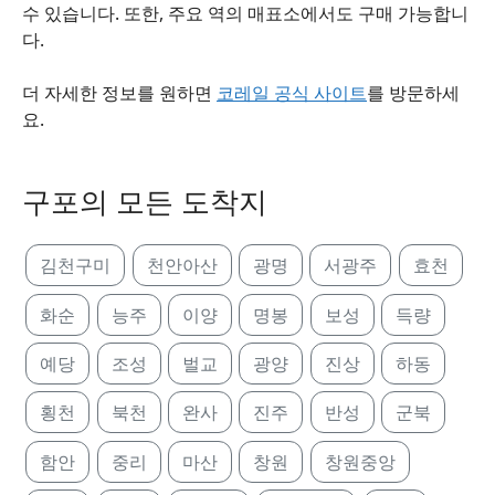
수 있습니다. 또한, 주요 역의 매표소에서도 구매 가능합니
다.
더 자세한 정보를 원하면
코레일 공식 사이트
를 방문하세
요.
구포의 모든 도착지
김천구미
천안아산
광명
서광주
효천
화순
능주
이양
명봉
보성
득량
예당
조성
벌교
광양
진상
하동
횡천
북천
완사
진주
반성
군북
함안
중리
마산
창원
창원중앙