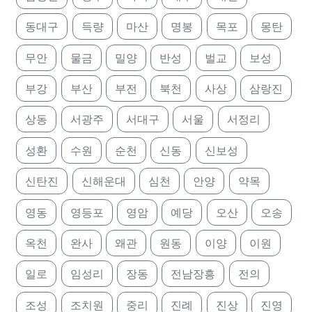
동대구
득량
마산
명봉
목포
몽탄
무안
물금
밀양
반성
벌교
보성
부강
부산
부전
북천
사상
삼랑진
상동
서광주
서대구
서울
서정리
성환
수원
순천
신동
신보성
신탄진
신해운대
심천
안양
약목
영동
영등포
영암
예당
오산
오송
옥천
완사
왜관
원동
이양
이원
일로
임성리
장동
전남장흥
전의
조성
조치원
중리
진례
진상
진영