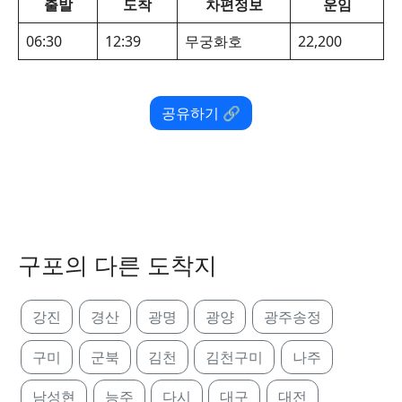
출발
도착
차편정보
운임
06:30
12:39
무궁화호
22,200
공유하기 🔗
구포의 다른 도착지
강진
경산
광명
광양
광주송정
구미
군북
김천
김천구미
나주
남성현
능주
다시
대구
대전