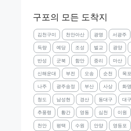
구포의 모든 도착지
김천구미
천안아산
광명
서광주
득량
예당
조성
벌교
광양
반성
군북
함안
중리
마산
신해운대
부전
오송
순천
목
나주
광주송정
부산
사상
화
청도
남성현
경산
동대구
대
추풍령
황간
영동
심천
이원
천안
평택
수원
안양
영등포