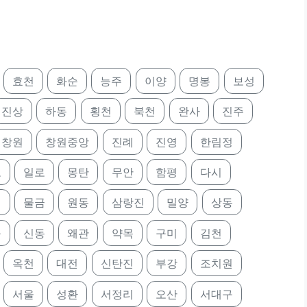
효천
화순
능주
이양
명봉
보성
진상
하동
횡천
북천
완사
진주
창원
창원중앙
진례
진영
한림정
포
일로
몽탄
무안
함평
다시
명
물금
원동
삼랑진
밀양
상동
구
신동
왜관
약목
구미
김천
옥천
대전
신탄진
부강
조치원
서울
성환
서정리
오산
서대구