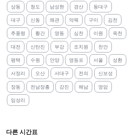
상동
청도
남성현
경산
동대구
대구
신동
왜관
약목
구미
김천
추풍령
황간
영동
심천
이원
옥천
대전
신탄진
부강
조치원
천안
평택
수원
안양
영등포
서울
성환
서정리
오산
서대구
전의
신보성
장동
전남장흥
강진
해남
영암
임성리
다른 시간표