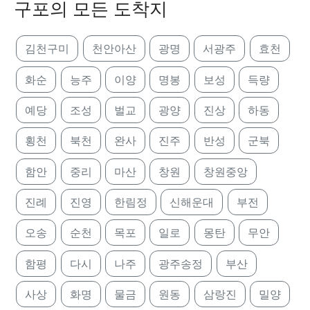
구포의 모든 도착지
김천구미
천안아산
광명
서광주
효천
화순
능주
이양
명봉
보성
득량
예당
조성
벌교
광양
진상
하동
횡천
북천
완사
진주
반성
군북
함안
중리
마산
창원
창원중앙
진례
진영
한림정
신해운대
부전
오송
순천
목포
일로
몽탄
무안
함평
다시
나주
광주송정
부산
사상
화명
물금
원동
삼랑진
밀양