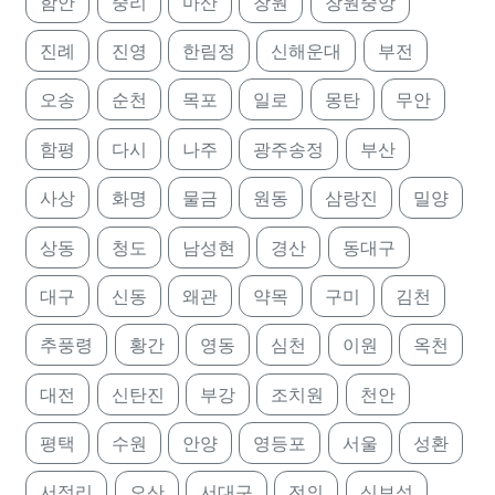
함안
중리
마산
창원
창원중앙
진례
진영
한림정
신해운대
부전
오송
순천
목포
일로
몽탄
무안
함평
다시
나주
광주송정
부산
사상
화명
물금
원동
삼랑진
밀양
상동
청도
남성현
경산
동대구
대구
신동
왜관
약목
구미
김천
추풍령
황간
영동
심천
이원
옥천
대전
신탄진
부강
조치원
천안
평택
수원
안양
영등포
서울
성환
서정리
오산
서대구
전의
신보성