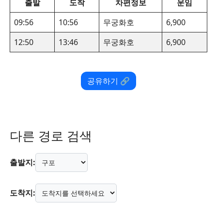
출발
도착
차편정보
운임
09:56
10:56
무궁화호
6,900
12:50
13:46
무궁화호
6,900
공유하기 🔗
다른 경로 검색
출발지:
도착지: