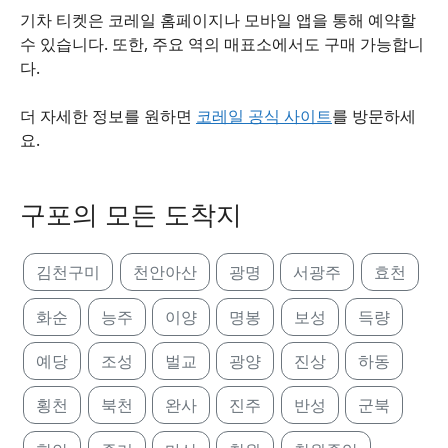
기차 티켓은 코레일 홈페이지나 모바일 앱을 통해 예약할
수 있습니다. 또한, 주요 역의 매표소에서도 구매 가능합니
다.
더 자세한 정보를 원하면
코레일 공식 사이트
를 방문하세
요.
구포의 모든 도착지
김천구미
천안아산
광명
서광주
효천
화순
능주
이양
명봉
보성
득량
예당
조성
벌교
광양
진상
하동
횡천
북천
완사
진주
반성
군북