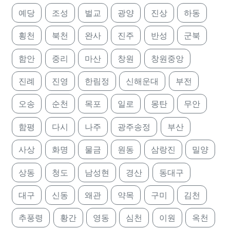
예당
조성
벌교
광양
진상
하동
횡천
북천
완사
진주
반성
군북
함안
중리
마산
창원
창원중앙
진례
진영
한림정
신해운대
부전
오송
순천
목포
일로
몽탄
무안
함평
다시
나주
광주송정
부산
사상
화명
물금
원동
삼랑진
밀양
상동
청도
남성현
경산
동대구
대구
신동
왜관
약목
구미
김천
추풍령
황간
영동
심천
이원
옥천