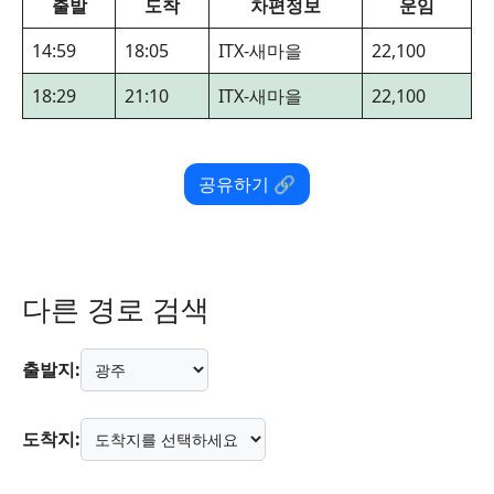
출발
도착
차편정보
운임
14:59
18:05
ITX-새마을
22,100
18:29
21:10
ITX-새마을
22,100
공유하기 🔗
다른 경로 검색
출발지:
도착지: