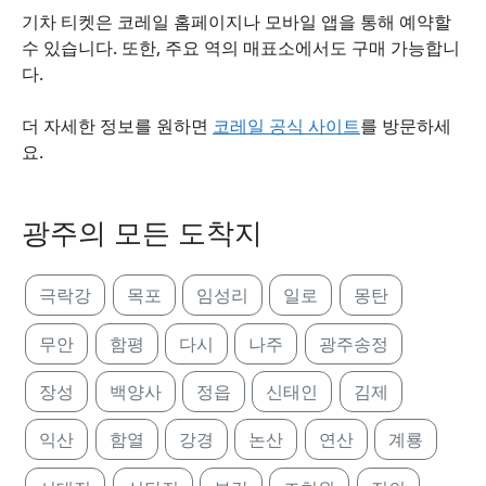
기차 티켓은 코레일 홈페이지나 모바일 앱을 통해 예약할
수 있습니다. 또한, 주요 역의 매표소에서도 구매 가능합니
다.
더 자세한 정보를 원하면
코레일 공식 사이트
를 방문하세
요.
광주의 모든 도착지
극락강
목포
임성리
일로
몽탄
무안
함평
다시
나주
광주송정
장성
백양사
정읍
신태인
김제
익산
함열
강경
논산
연산
계룡