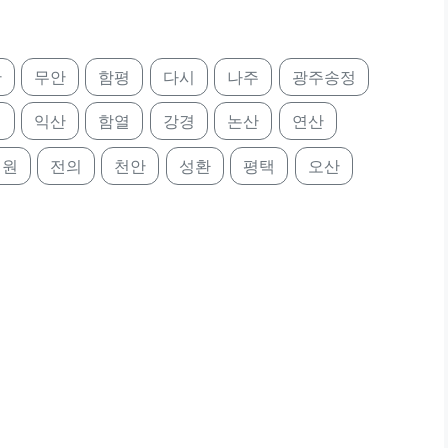
탄
무안
함평
다시
나주
광주송정
제
익산
함열
강경
논산
연산
치원
전의
천안
성환
평택
오산