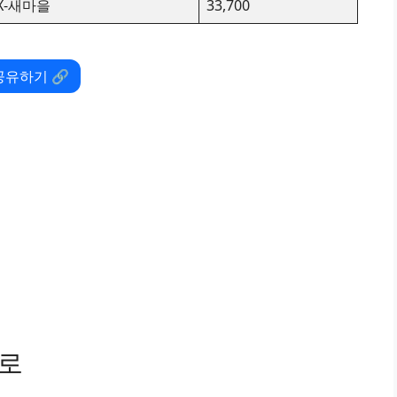
TX-새마을
33,700
공유하기 🔗
경로