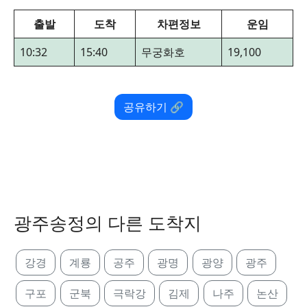
출발
도착
차편정보
운임
10:32
15:40
무궁화호
19,100
공유하기 🔗
광주송정의 다른 도착지
강경
계룡
공주
광명
광양
광주
구포
군북
극락강
김제
나주
논산