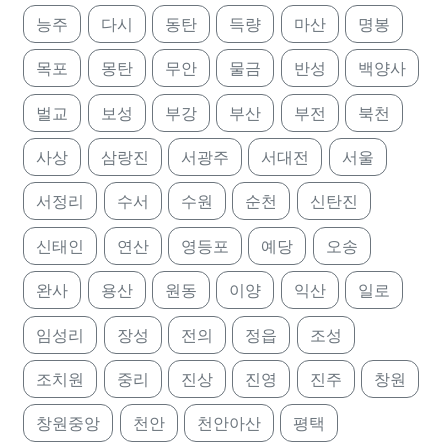
능주
다시
동탄
득량
마산
명봉
목포
몽탄
무안
물금
반성
백양사
벌교
보성
부강
부산
부전
북천
사상
삼랑진
서광주
서대전
서울
서정리
수서
수원
순천
신탄진
신태인
연산
영등포
예당
오송
완사
용산
원동
이양
익산
일로
임성리
장성
전의
정읍
조성
조치원
중리
진상
진영
진주
창원
창원중앙
천안
천안아산
평택