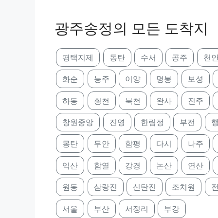
광주송정의 모든 도착지
평택지제
동탄
수서
공주
천
화순
능주
이양
명봉
보성
하동
횡천
북천
완사
진주
창원중앙
진영
한림정
부전
몽탄
무안
함평
다시
나주
익산
함열
강경
논산
연산
원동
삼랑진
신탄진
조치원
서울
부산
서정리
부강