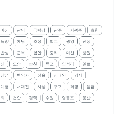
안아산
광명
극락강
광주
서광주
효천
득량
예당
조성
벌교
광양
진상
반성
군북
함안
중리
마산
창원
행신
오송
순천
목포
임성리
일로
장성
백양사
정읍
신태인
김제
계룡
서대전
사상
구포
화명
물금
전의
천안
평택
수원
영등포
용산