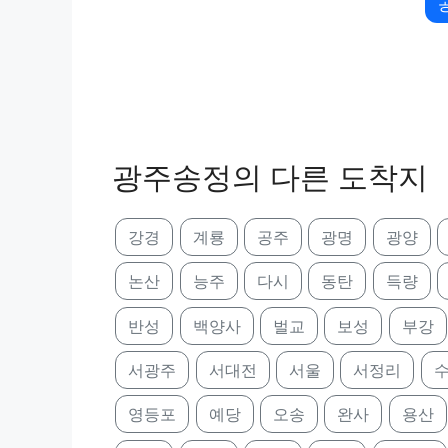
광주송정의 다른 도착지
강경
계룡
공주
광명
광양
논산
능주
다시
동탄
득량
반성
백양사
벌교
보성
부강
서광주
서대전
서울
서정리
영등포
예당
오송
완사
용산