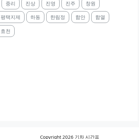
중리
진상
진영
진주
창원
평택지제
하동
한림정
함안
함열
효천
Copyright 2026 기차 시간표