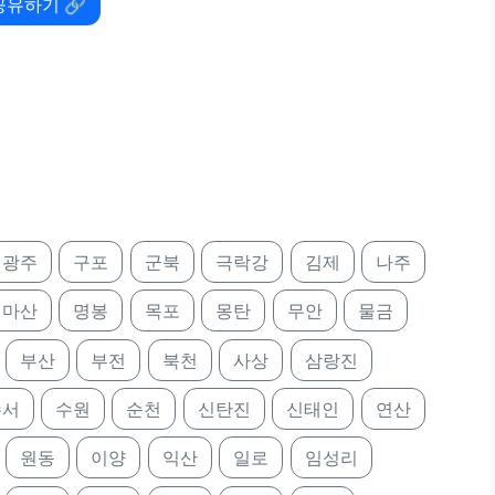
공유하기 🔗
광주
구포
군북
극락강
김제
나주
마산
명봉
목포
몽탄
무안
물금
부산
부전
북천
사상
삼랑진
수서
수원
순천
신탄진
신태인
연산
원동
이양
익산
일로
임성리