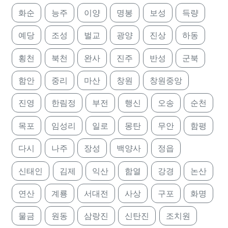
화순
능주
이양
명봉
보성
득량
예당
조성
벌교
광양
진상
하동
횡천
북천
완사
진주
반성
군북
함안
중리
마산
창원
창원중앙
진영
한림정
부전
행신
오송
순천
목포
임성리
일로
몽탄
무안
함평
다시
나주
장성
백양사
정읍
신태인
김제
익산
함열
강경
논산
연산
계룡
서대전
사상
구포
화명
물금
원동
삼랑진
신탄진
조치원