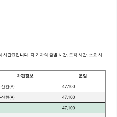
시간표입니다. 각 기차의 출발 시간, 도착 시간, 소요 시
차편정보
운임
-산천(A)
47,100
-산천(A)
47,100
47,100