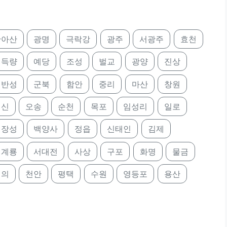
안아산
광명
극락강
광주
서광주
효천
득량
예당
조성
벌교
광양
진상
반성
군북
함안
중리
마산
창원
행신
오송
순천
목포
임성리
일로
장성
백양사
정읍
신태인
김제
계룡
서대전
사상
구포
화명
물금
전의
천안
평택
수원
영등포
용산