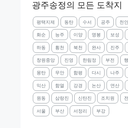
광주송정의 모든 도착지
평택지제
동탄
수서
공주
천
화순
능주
이양
명봉
보성
하동
횡천
북천
완사
진주
창원중앙
진영
한림정
부전
몽탄
무안
함평
다시
나주
익산
함열
강경
논산
연산
원동
삼랑진
신탄진
조치원
서울
부산
서정리
부강