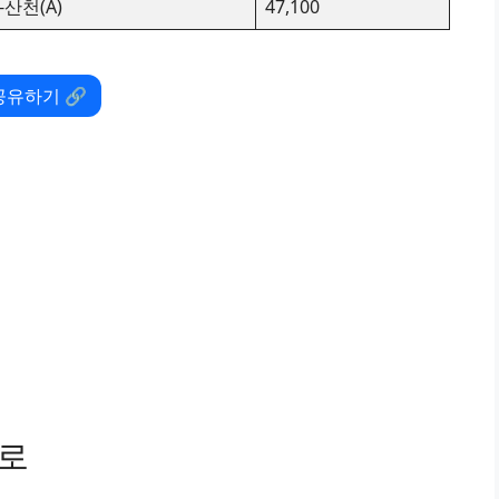
-산천(A)
47,100
공유하기 🔗
경로