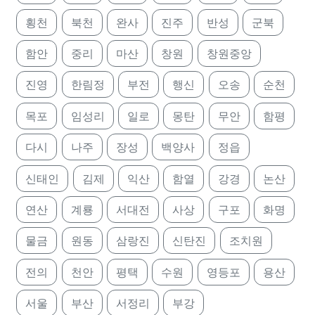
횡천
북천
완사
진주
반성
군북
함안
중리
마산
창원
창원중앙
진영
한림정
부전
행신
오송
순천
목포
임성리
일로
몽탄
무안
함평
다시
나주
장성
백양사
정읍
신태인
김제
익산
함열
강경
논산
연산
계룡
서대전
사상
구포
화명
물금
원동
삼랑진
신탄진
조치원
전의
천안
평택
수원
영등포
용산
서울
부산
서정리
부강