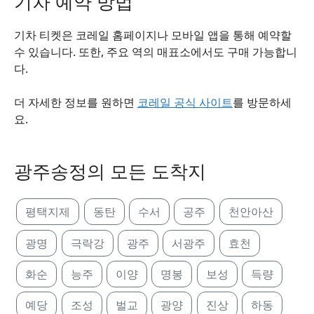
기차 예약 방법
기차 티켓은 코레일 홈페이지나 모바일 앱을 통해 예약할
수 있습니다. 또한, 주요 역의 매표소에서도 구매 가능합니
다.
더 자세한 정보를 원하면
코레일 공식 사이트
를 방문하세
요.
광주송정의 모든 도착지
평택지제
동탄
수서
공주
천안아산
광명
극락강
광주
서광주
효천
화순
능주
이양
명봉
보성
득량
예당
조성
벌교
광양
진상
하동