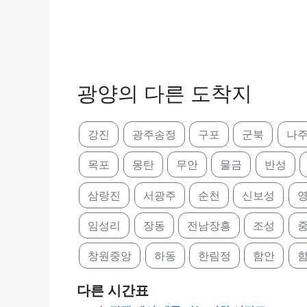
광양의 다른 도착지
강진
광주송정
구포
군북
나
목포
몽탄
무안
물금
반성
삼랑진
서광주
순천
신보성
임성리
장동
전남장흥
조성
창원중앙
하동
한림정
함안
다른 시간표