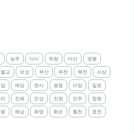
주
능주
다시
득량
마산
명봉
벌교
보성
부산
부전
북천
사상
영암
예당
완사
원동
이양
일로
중리
진례
진상
진영
진주
창원
함평
해남
화명
화순
횡천
효천