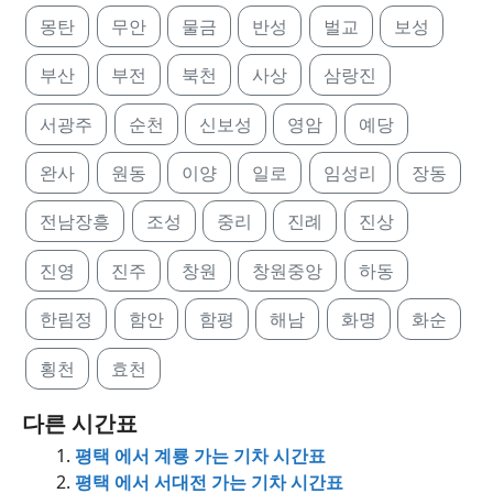
몽탄
무안
물금
반성
벌교
보성
부산
부전
북천
사상
삼랑진
서광주
순천
신보성
영암
예당
완사
원동
이양
일로
임성리
장동
전남장흥
조성
중리
진례
진상
진영
진주
창원
창원중앙
하동
한림정
함안
함평
해남
화명
화순
횡천
효천
다른 시간표
평택 에서 계룡 가는 기차 시간표
평택 에서 서대전 가는 기차 시간표