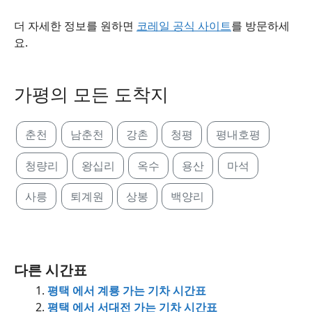
더 자세한 정보를 원하면
코레일 공식 사이트
를 방문하세
요.
가평의 모든 도착지
춘천
남춘천
강촌
청평
평내호평
청량리
왕십리
옥수
용산
마석
사릉
퇴계원
상봉
백양리
다른 시간표
평택 에서 계룡 가는 기차 시간표
평택 에서 서대전 가는 기차 시간표