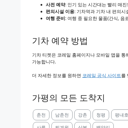
사전 예약
: 인기 있는 시간대는 빨리 매
편의시설 이용
: 기차역과 기차 내 편의시
여행 준비
: 여행 중 필요한 물품(간식, 음
기차 예약 방법
기차 티켓은 코레일 홈페이지나 모바일 앱을 통해
가능합니다.
더 자세한 정보를 원하면
코레일 공식 사이트
를
가평의 모든 도착지
춘천
남춘천
강촌
청평
평내
사릉
퇴계원
상봉
백양리